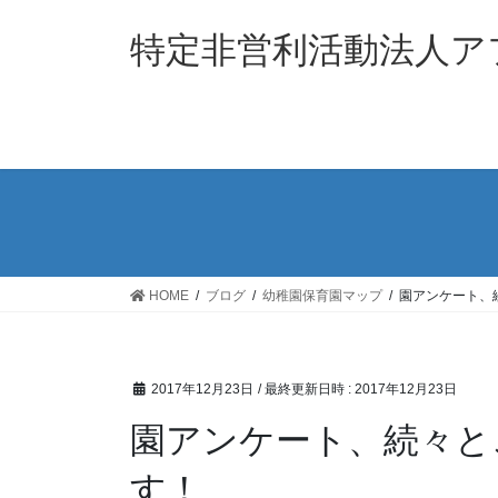
コ
ナ
ン
ビ
特定非営利活動法人ア
テ
ゲ
ン
ー
ツ
シ
へ
ョ
ス
ン
キ
に
ッ
移
プ
動
HOME
ブログ
幼稚園保育園マップ
園アンケート、
2017年12月23日
/ 最終更新日時 :
2017年12月23日
園アンケート、続々と
す！