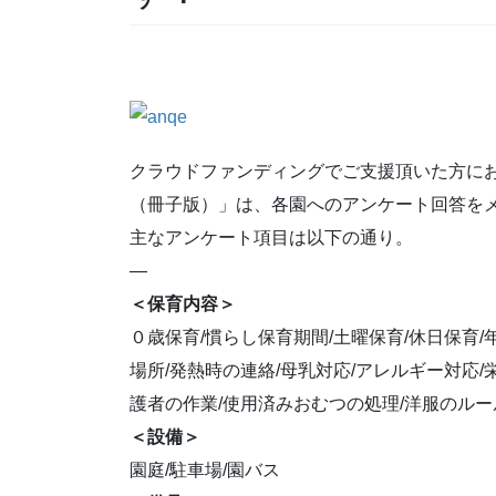
クラウドファンディングでご支援頂いた方に
（冊子版）」は、各園へのアンケート回答を
主なアンケート項目は以下の通り。
—
＜保育内容＞
０歳保育/慣らし保育期間/土曜保育/休日保育/
場所/発熱時の連絡/母乳対応/アレルギー対応
護者の作業/使用済みおむつの処理/洋服のルー
＜設備＞
園庭/駐車場/園バス