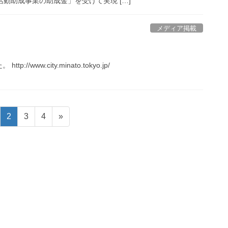
動助成事業の助成金」を受けて実現 […]
メディア掲載
w.city.minato.tokyo.jp/
固
固
固
2
3
4
»
定
定
定
ペ
ペ
ペ
ー
ー
ー
ジ
ジ
ジ