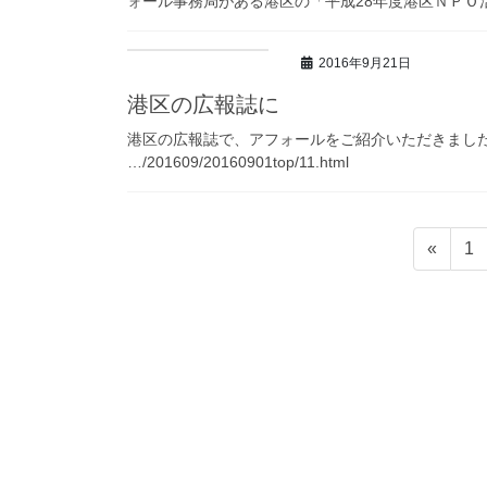
ォール事務局がある港区の「平成28年度港区ＮＰＯ活
2016年9月21日
港区の広報誌に
港区の広報誌で、アフォールをご紹介いただきました。 http://ww
…/201609/20160901top/11.html
投
固
«
1
稿
定
ペ
ナ
ー
ビ
ジ
ゲ
ー
シ