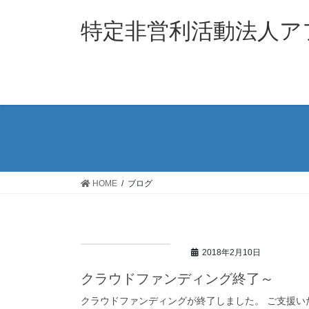
コ
ナ
ン
ビ
特定非営利活動法人ア
テ
ゲ
ン
ー
ツ
シ
へ
ョ
ス
ン
キ
に
ッ
移
プ
動
HOME
ブログ
2018年2月10日
クラウドファンディング終了～
クラウドファンディングが終了しました。 ご支援い